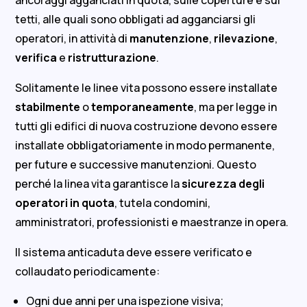
ancoraggi agganciati in quota, sulle coperture e sui
tetti, alle quali sono obbligati ad agganciarsi gli
operatori, in attività di
manutenzione
,
rilevazione
,
verifica
e
ristrutturazione
.
Solitamente le linee vita possono essere installate
stabilmente
o
temporaneamente
, ma per legge in
tutti gli edifici di nuova costruzione devono essere
installate obbligatoriamente in modo permanente,
per future e successive manutenzioni. Questo
perché la linea vita garantisce la
sicurezza degli
operatori in quota
, tutela condomini,
amministratori, professionisti e maestranze in opera.
Il sistema anticaduta deve essere verificato e
collaudato periodicamente:
Ogni due anni per una ispezione visiva;