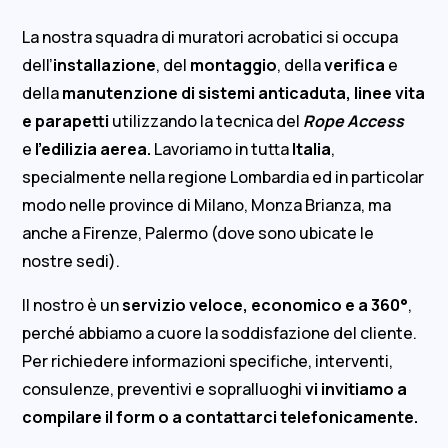
La nostra squadra di muratori acrobatici si occupa
dell’
installazione
, del
montaggio
, della
verifica
e
della
manutenzione di sistemi anticaduta, linee vita
e parapetti
utilizzando la tecnica del
Rope Access
e
l’edilizia aerea.
Lavoriamo in tutta
Italia
,
specialmente nella regione Lombardia ed in particolar
modo nelle province di Milano, Monza Brianza, ma
anche a Firenze, Palermo (dove sono ubicate le
nostre sedi).
Il nostro è un
servizio veloce, economico e a 360°
,
perché abbiamo a cuore la soddisfazione del cliente.
Per richiedere informazioni specifiche, interventi,
consulenze, preventivi e sopralluoghi
vi invitiamo a
compilare il form o a contattarci telefonicamente.