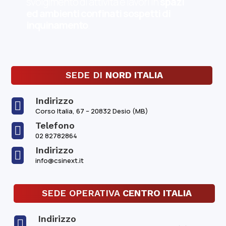
svolgimento di attività e lavori in
spazi
ed ambienti confinati sospetti di
inquinamento
.
SEDE DI
NORD ITALIA
Indirizzo

Corso Italia, 67 – 20832 Desio (MB)
Telefono

02 82782864
Indirizzo

info@csinext.it
SEDE OPERATIVA
CENTRO ITALIA
Indirizzo
