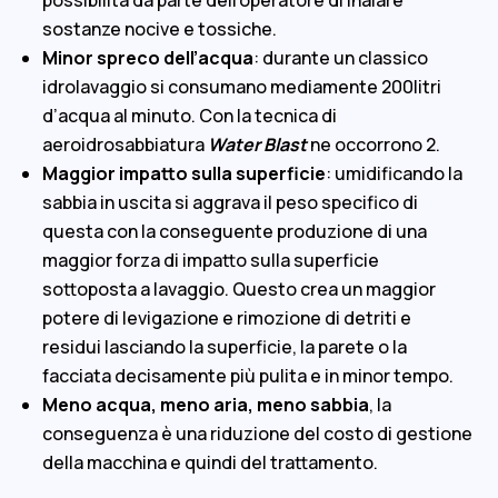
possibilità da parte dell’operatore di inalare
sostanze nocive e tossiche.
Minor spreco dell’acqua
: durante un classico
idrolavaggio si consumano mediamente 200litri
d’acqua al minuto. Con la tecnica di
aeroidrosabbiatura
Water Blast
ne occorrono 2.
Maggior impatto sulla superficie
: umidificando la
sabbia in uscita si aggrava il peso specifico di
questa con la conseguente produzione di una
maggior forza di impatto sulla superficie
sottoposta a lavaggio. Questo crea un maggior
potere di levigazione e rimozione di detriti e
residui lasciando la superficie, la parete o la
facciata decisamente più pulita e in minor tempo.
Meno acqua, meno aria, meno sabbia
, la
conseguenza è una riduzione del costo di gestione
della macchina e quindi del trattamento.