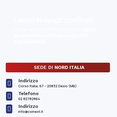
Lavori in spazi confinati
svolgimento di attività e lavori in
spazi
ed ambienti confinati sospetti di
inquinamento
.
SEDE DI
NORD ITALIA
Indirizzo

Corso Italia, 67 – 20832 Desio (MB)
Telefono

02 82782864
Indirizzo

info@csinext.it