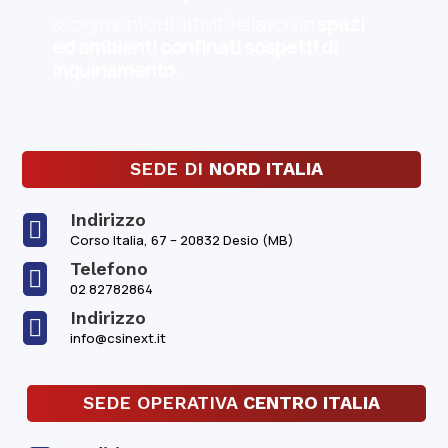
svolgimento di attività e lavori in
spazi
ed ambienti confinati sospetti di
inquinamento
.
SEDE DI
NORD ITALIA
Indirizzo

Corso Italia, 67 – 20832 Desio (MB)
Telefono

02 82782864
Indirizzo

info@csinext.it
SEDE OPERATIVA
CENTRO ITALIA