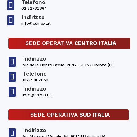
Telefono

02 82782864
Indirizzo

info@csinext.it
SEDE OPERATIVA
CENTRO ITALIA
Indirizzo

Via delle Cento Stelle, 20/B – 50137 Firenze (FI)
Telefono

055 9867838
Indirizzo

info@csinext.it
SEDE OPERATIVA
SUD ITALIA
Indirizzo

Via Mariano D’Amelio 64, 90143 Palermo PA