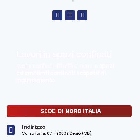
Lavori in spazi confinati
svolgimento di attività e lavori in
spazi
ed ambienti confinati sospetti di
inquinamento
.
SEDE DI
NORD ITALIA
Indirizzo

Corso Italia, 67 – 20832 Desio (MB)