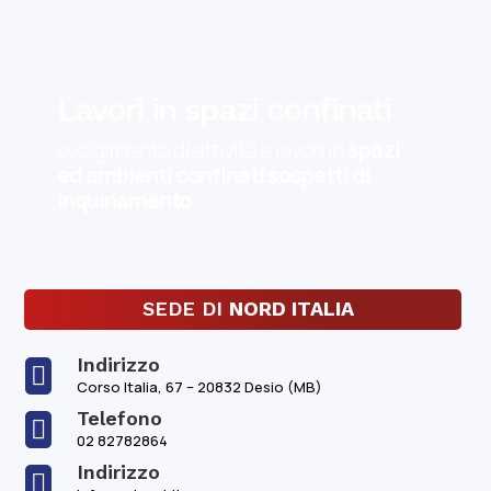
Lavori in spazi confinati
svolgimento di attività e lavori in
spazi
ed ambienti confinati sospetti di
inquinamento
.
SEDE DI
NORD ITALIA
Indirizzo

Corso Italia, 67 – 20832 Desio (MB)
Telefono

02 82782864
Indirizzo
